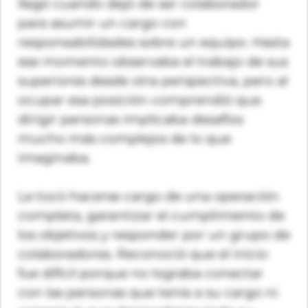
llegó cuando dejó de ser colaborador
para asumir un cargo con
responsabilidades sobre un equipo. Hasta
ese momento observaba el trabajo de sus
superiores desde otra perspectiva, pero al
ocupar esa posición comprendió que
dirigir personas implicaba desafíos
mucho más complejos de lo que
imaginaba.
Le tocó hacerse cargo de una operación
completa, garantizar el cumplimiento de
los objetivos y responder por un grupo de
colaboradores. Reconoció que el inicio
fue difícil porque no lograba conectar
con las personas que tenía a su cargo ni