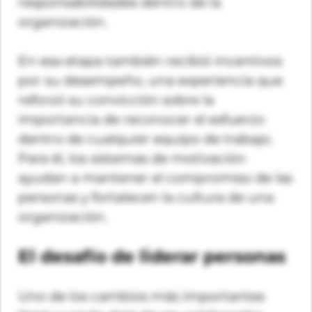
responsabilidades dentro de la
organización.
En esa etapa también recibió incentivos
por su desempeño, una experiencia que
reforzó su convicción sobre la
importancia de reconocer el esfuerzo
dentro de cualquier equipo de trabajo.
Para él, los sistemas de motivación
ayudan a mantener el compromiso de las
personas y fortalecen la cultura de una
organización.
El desafío de liderar personas
Uno de los cambios más importantes