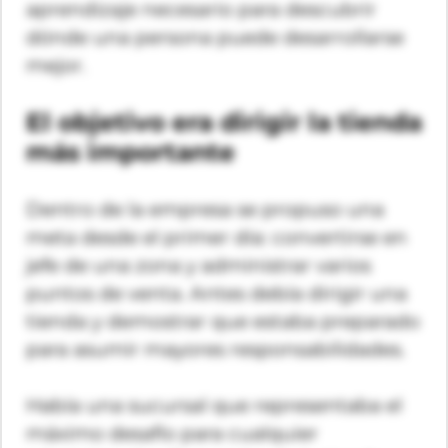
aprendizaje necesario para descubrir
dónde una persona puede desarrollarse
mejor.
El objetivo era dirigir la tienda
más importante
Dentro de la empresa se propuso una
meta desde el primer día: convertirse en
jefe de una zona y administrar varios
puntos de venta. Antes debía dirigir una
tienda y demostrar que estaba preparado
para asumir mayores responsabilidades.
Había una sucursal que representaba el
máximo desafío para cualquier