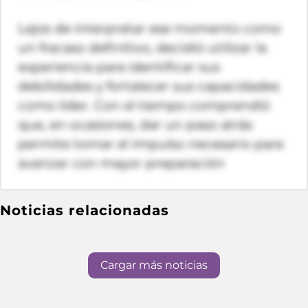
Lejos de interpretar ese momento como
un fracaso definitivo, decidió utilizar la
experiencia para identificar sus
debilidades y fortalecer sus capacidades
como líder. Con el tiempo comprendió
que, en ocasiones, dar un paso atrás
permite tomar el impulso necesario para
avanzar con mayor preparación
Noticias relacionadas
Cargar más noticias