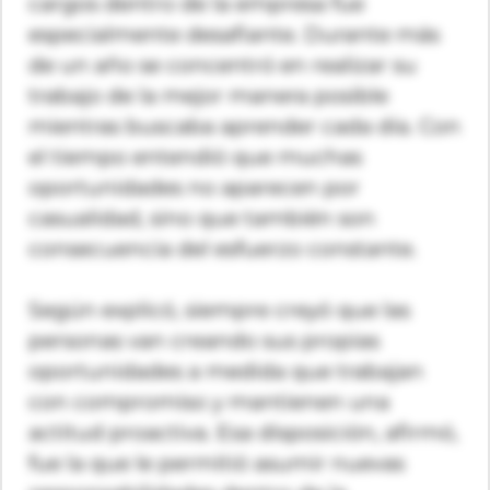
cargos dentro de la empresa fue
especialmente desafiante. Durante más
de un año se concentró en realizar su
trabajo de la mejor manera posible
mientras buscaba aprender cada día. Con
el tiempo entendió que muchas
oportunidades no aparecen por
casualidad, sino que también son
consecuencia del esfuerzo constante.
Según explicó, siempre creyó que las
personas van creando sus propias
oportunidades a medida que trabajan
con compromiso y mantienen una
actitud proactiva. Esa disposición, afirmó,
fue la que le permitió asumir nuevas