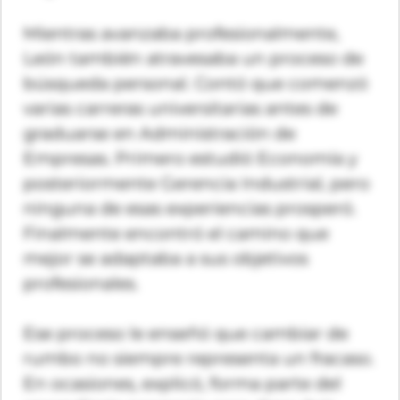
Mientras avanzaba profesionalmente,
León también atravesaba un proceso de
búsqueda personal. Contó que comenzó
varias carreras universitarias antes de
graduarse en Administración de
Empresas. Primero estudió Economía y
posteriormente Gerencia Industrial, pero
ninguna de esas experiencias prosperó.
Finalmente encontró el camino que
mejor se adaptaba a sus objetivos
profesionales.
Ese proceso le enseñó que cambiar de
rumbo no siempre representa un fracaso.
En ocasiones, explicó, forma parte del