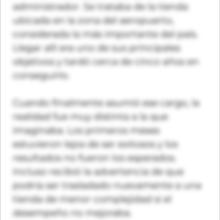
administrador. Se trataba de la tienda
ubicada en la zona del aeropuerto,
considerada la más importante del país.
Llegar allí era uno de sus principales
objetivos y tardó cerca de cinco años en
conseguirlo.
Cuando finalmente asumió ese cargo, la
realidad fue muy distinta a la que
imaginaba. Los primeros meses
estuvieron lejos de ser exitosos y los
resultados no fueron los esperados.
Incluso recibió la advertencia de que
podría ser trasladado nuevamente a una
tienda de menor complejidad si el
desempeño no mejoraba.