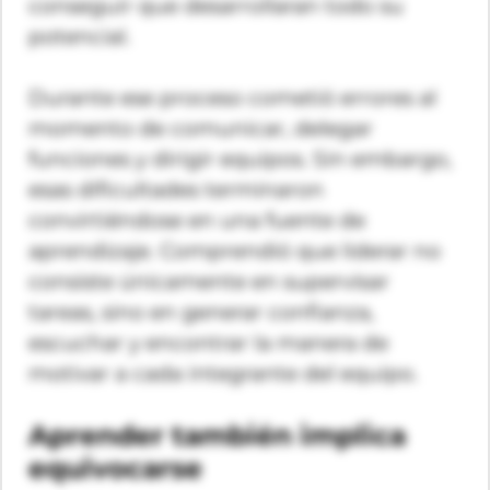
conseguir que desarrollaran todo su
potencial.
Durante ese proceso cometió errores al
momento de comunicar, delegar
funciones y dirigir equipos. Sin embargo,
esas dificultades terminaron
convirtiéndose en una fuente de
aprendizaje. Comprendió que liderar no
consiste únicamente en supervisar
tareas, sino en generar confianza,
escuchar y encontrar la manera de
motivar a cada integrante del equipo.
Aprender también implica
equivocarse