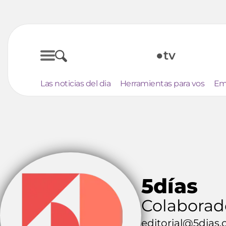
●tv
Las noticias del dia
Herramientas para vos
Em
5días
Colaborad
editorial@5dias