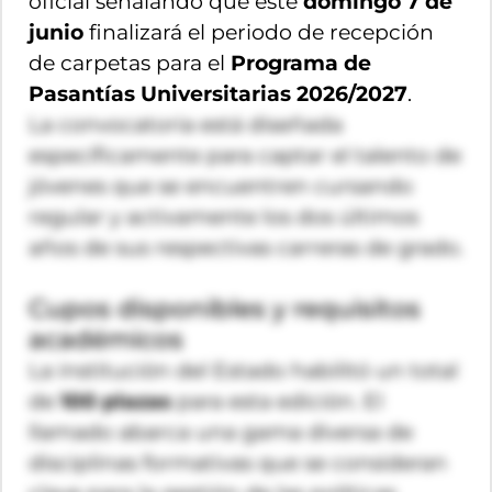
oficial señalando que este
domingo 7 de
junio
finalizará el periodo de recepción
de carpetas para el
Programa de
Pasantías Universitarias 2026/2027
.
La convocatoria está diseñada
específicamente para captar el talento de
jóvenes que se encuentren cursando
regular y activamente los dos últimos
años de sus respectivas carreras de grado.
Cupos disponibles y requisitos
académicos
La institución del Estado habilitó un total
de
100 plazas
para esta edición. El
llamado abarca una gama diversa de
disciplinas formativas que se consideran