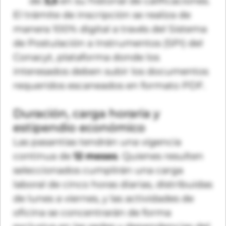
de
3,5
en su historial de calificaciones.
El trámite de inscripción se realiza de
manera 100% digital a través del Sistema
de Postulación a Instrumentos (SPI) del
Conacyt, plataforma donde los
interesados deben subir los documentos
requeridos escaneados en formato PDF.
Duración, carga horaria y
estipendio económico
Las pasantías tendrán una vigencia
continua de
12 meses
. Quienes resulten
seleccionados cumplirán una carga
laboral de cinco horas diarias, distribuidas
de lunes a viernes, y las actividades de
oficina se concentrarán de forma