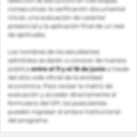
selección se estructuró en tres etapas
consecutivas: la verificación documental
inicial, una evaluación de carácter
presencial y la aplicación final de un test
de aptitudes.
Los nombres de los estudiantes
admitidos se darán a conocer de manera
pública
entre el 11 y el 16 de junio
a través
del sitio web oficial de la entidad
económica. Para revisar la matriz de
evaluación y acceder directamente al
formulario del SPI, los postulantes
pueden ingresar al enlace institucional
del programa