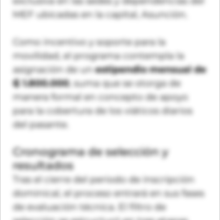
exclusiva en las sedes y dependencias del
MEF ubicadas en la capital, Asunción.
Como incentivo y soporte para la
movilidad, el programa contempla la
asignación de un
estipendio mensual de
₲ 1.800.000
, suma que se otorga de
manera formal en concepto de apoyo
para la cobertura de los viáticos diarios
del pasante.
Cronograma de selección y
resultados
Tras el cierre del periodo de inscripción
dominical, el proceso entrará en sus fases
de evaluación técnica. El filtro de