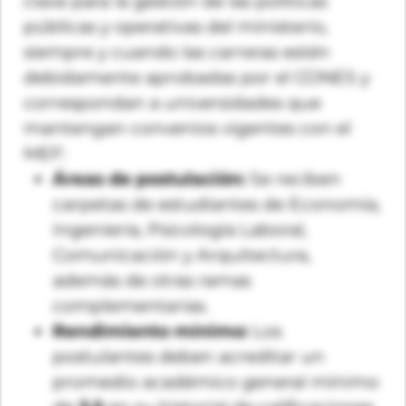
clave para la gestión de las políticas
públicas y operativas del ministerio,
siempre y cuando las carreras estén
debidamente aprobadas por el CONES y
correspondan a universidades que
mantengan convenios vigentes con el
MEF:
Áreas de postulación:
Se reciben
carpetas de estudiantes de Economía,
Ingeniería, Psicología Laboral,
Comunicación y Arquitectura,
además de otras ramas
complementarias.
Rendimiento mínimo:
Los
postulantes deben acreditar un
promedio académico general mínimo