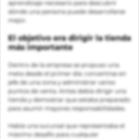
aprendizaje necesario para descubrir
dónde una persona puede desarrollarse
mejor.
El objetivo era dirigir la tienda
más importante
Dentro de la empresa se propuso una
meta desde el primer día: convertirse en
jefe de una zona y administrar varios
puntos de venta. Antes debía dirigir una
tienda y demostrar que estaba preparado
para asumir mayores responsabilidades.
Había una sucursal que representaba el
máximo desafío para cualquier