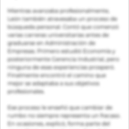
Mientras avanzaba profesionalmente,
León también atravesaba un proceso de
búsqueda personal. Contó que comenzó
varias carreras universitarias antes de
graduarse en Administración de
Empresas. Primero estudió Economía y
posteriormente Gerencia Industrial, pero
ninguna de esas experiencias prosperó.
Finalmente encontró el camino que
mejor se adaptaba a sus objetivos
profesionales.
Ese proceso le enseñó que cambiar de
rumbo no siempre representa un fracaso.
En ocasiones, explicó, forma parte del