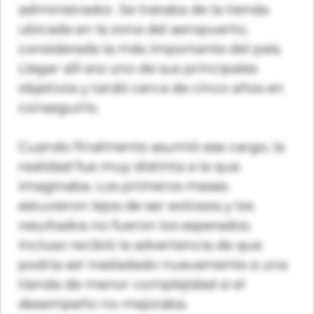
administrador. Se trataba de la tienda
ubicada en la zona del aeropuerto,
considerada la más importante del país.
Llegar allí era uno de sus principales
objetivos y tardó cerca de cinco años en
conseguirlo.
Cuando finalmente asumió ese cargo, la
realidad fue muy distinta a la que
imaginaba. Los primeros meses
estuvieron lejos de ser exitosos y los
resultados no fueron los esperados.
Incluso recibió la advertencia de que
podría ser trasladado nuevamente a una
tienda de menor complejidad si el
desempeño no mejoraba.