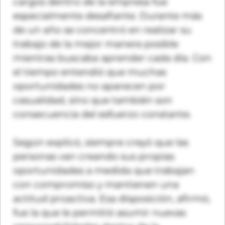
cargos dentro de la empresa fue
especialmente desafiante. Durante más
de un año se concentró en realizar su
trabajo de la mejor manera posible
mientras buscaba aprender cada día. Con
el tiempo entendió que muchas
oportunidades no aparecen por
casualidad, sino que también son
consecuencia del esfuerzo constante.
Según explicó, siempre creyó que las
personas van creando sus propias
oportunidades a medida que trabajan
con compromiso y mantienen una
actitud proactiva. Esa disposición, afirmó,
fue la que le permitió asumir nuevas