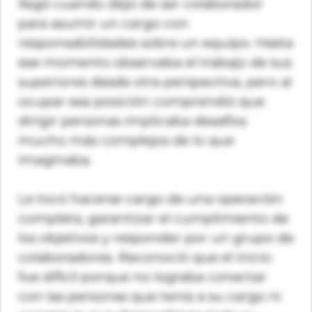
llegó cuando dejó de ser colaborador
para asumir un cargo con
responsabilidades sobre un equipo. Hasta
ese momento observaba el trabajo de sus
superiores desde otra perspectiva, pero al
ocupar esa posición comprendió que
dirigir personas implicaba desafíos
mucho más complejos de lo que
imaginaba.
Le tocó hacerse cargo de una operación
completa, garantizar el cumplimiento de
los objetivos y responder por un grupo de
colaboradores. Reconoció que el inicio
fue difícil porque no lograba conectar
con las personas que tenía a su cargo ni