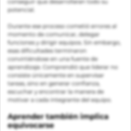
conseguir que desarrollaran todo su
potencial.
Durante ese proceso cometió errores al
momento de comunicar, delegar
funciones y dirigir equipos. Sin embargo,
esas dificultades terminaron
convirtiéndose en una fuente de
aprendizaje. Comprendió que liderar no
consiste únicamente en supervisar
tareas, sino en generar confianza,
escuchar y encontrar la manera de
motivar a cada integrante del equipo.
Aprender también implica
equivocarse