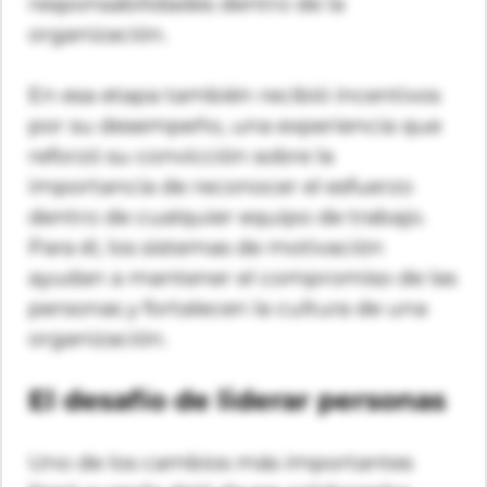
responsabilidades dentro de la
organización.
En esa etapa también recibió incentivos
por su desempeño, una experiencia que
reforzó su convicción sobre la
importancia de reconocer el esfuerzo
dentro de cualquier equipo de trabajo.
Para él, los sistemas de motivación
ayudan a mantener el compromiso de las
personas y fortalecen la cultura de una
organización.
El desafío de liderar personas
Uno de los cambios más importantes