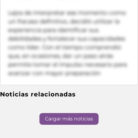
Lejos de interpretar ese momento como
un fracaso definitivo, decidió utilizar la
experiencia para identificar sus
debilidades y fortalecer sus capacidades
como líder. Con el tiempo comprendió
que, en ocasiones, dar un paso atrás
permite tomar el impulso necesario para
avanzar con mayor preparación
Noticias relacionadas
Cargar más noticias