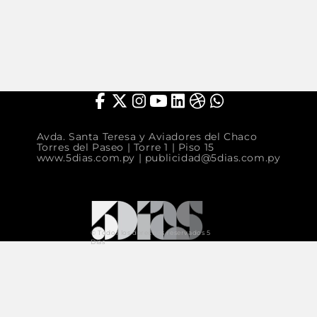
Avda. Santa Teresa y Aviadores del Chaco
Torres del Paseo | Torre 1 | Piso 15
www.5dias.com.py
|
publicidad@5dias.com.py
© Todos los derechos reservados 5
Días